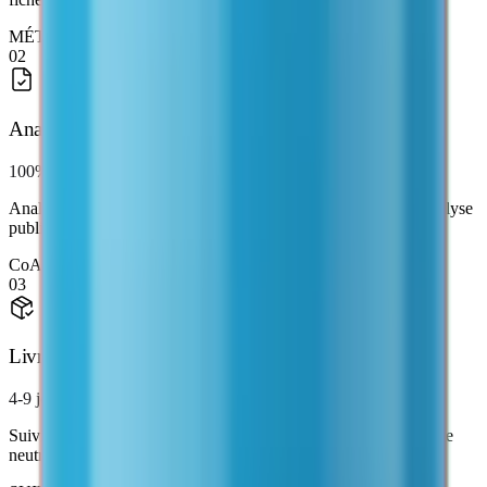
MÉTHODE · HPLC
02
Analyses indépendantes
100%
Analyse réalisée par un laboratoire indépendant. Certificat d'analyse
publié sur la fiche produit.
CoA · LABORATOIRE JANOSHIK
03
Livraison discrète
4-9 jours
Suivie en 4 à 9 jours partout en France métropolitaine, emballage
neutre.