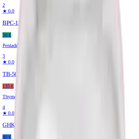
2
★
0.0
BPC-157
50 €
Pentadécapeptide
3
★
0.0
TB-500
135 €
Thymosine β4
4
★
0.0
GHK-Cu
40 €