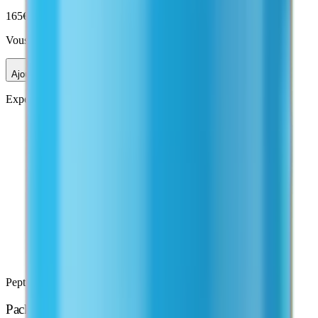
165
€
185
€
Vous économisez
20
€ (
11
%)
Ajouter
Pack BPC + TB
—
165
€
Expédié sous
24-48 h
· Emballage neutre
Peptides Régulateurs
Pack Selank + Semax