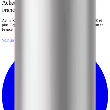
Acheter des peptides
de recherche
en
France
Retatrutide
Retatrutide
Achat Retatrutide (reta peptide), BPC-157, GHK-Cu, TB-500 et
plus. Peptides lyophilisés analysés en laboratoire, livrés partout en
France.
Voir les peptides