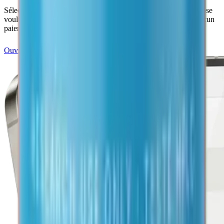
Sélectionnez votre peptide, l'eau bactériostatique ajoutée et la dose
voulue : la seringue se remplit en temps réel. Aucun compte, aucun
paiement.
Ouvrir la calculatrice
100 % gratuit · sans inscription