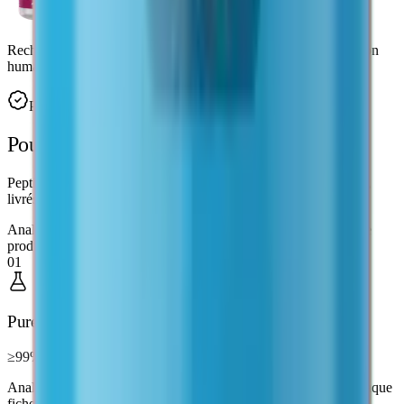
Recherche in vitro uniquement — non destiné à la consommation
humaine.
Pourquoi acheter-peptides.fr
Pourquoi choisir
acheter-peptides.fr ?
Peptides de recherche de haute pureté, avec certificats d'analyse,
livrés en France.
Analyses indépendantes Janoshik · CoA publié sur chaque fiche
produit
01
Pureté vérifiée
≥99%
Analyse de pureté par HPLC. Certificat d'analyse publié sur chaque
fiche produit.