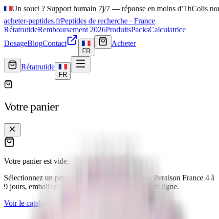
Un souci ? Support humain 7j/7 — réponse en moins d’1h
Colis no
acheter-peptides
.fr
Peptides de recherche · France
Rétatrutide
Remboursement 2026
Produits
Packs
Calculatrice
Dosage
Blog
Contact
Acheter
FR
Rétatrutide
FR
Votre panier
Votre panier est vide.
Sélectionnez un peptide dans notre catalogue — livraison France
4 à
9 jours
, emballage discret, CoA Janoshik publié en ligne.
Voir le catalogue