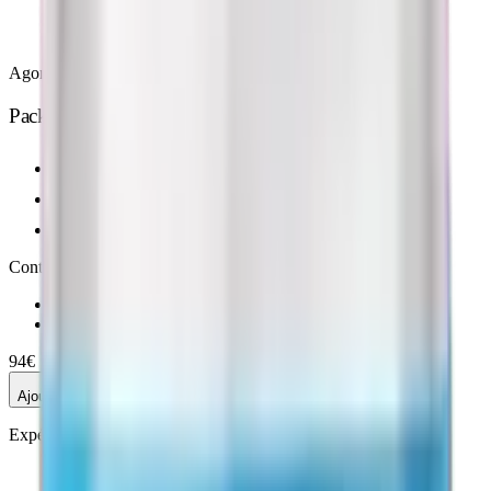
Agonistes GLP-1
Pack Retatrutide
CoA publié (pureté HPLC)
Tarif protocole complet
Eau bactériostatique incluse, prêt à reconstituer
Contenu du pack
Rétatrutide
10 mg
Eau Bactériostatique
3 ml
94
€
Ajouter
Pack Retatrutide
—
94
€
Expédié sous
24-48 h
· Emballage neutre