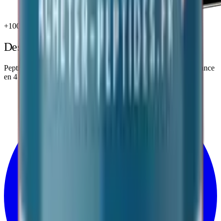
+1000 membres actifs
Des questions sur nos peptides ?
Peptides de recherche grade scientifique. Livraison suivie en France
en
4 à 9 jours
. Qualité vérifiée par analyse en laboratoire.