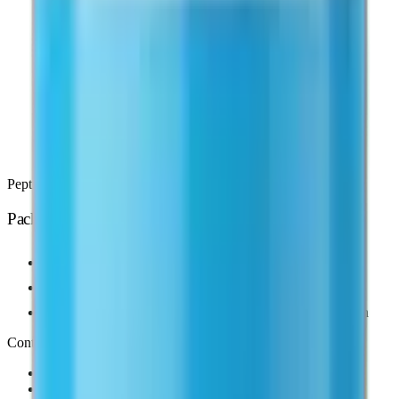
Peptides BPC / TB
Pack BPC + TB
CoA publié (pureté HPLC)
Économie de 20 € vs. flacons séparés
Poudre lyophilisée, stable 24 mois avant reconstitution
Contenu du pack
BPC-157
10 mg
TB-500
10 mg