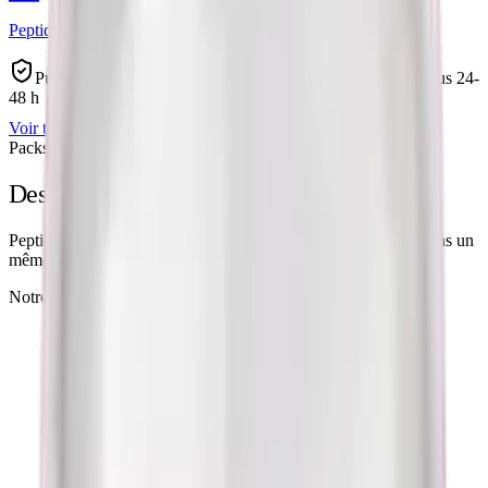
Peptide cuivré
Pureté >99 %
Testé HPLC · CoA publié
Expédié sous
24-
48 h
Voir tous les produits
Packs de recherche
Des packs pensés pour la recherche
Peptide, solvant de reconstitution et dosages associés réunis dans un
même envoi, à tarif dégressif.
Notre pack le plus commandé