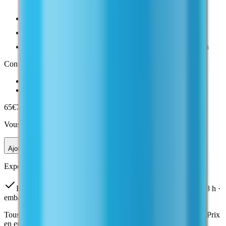
CoA publié (pureté HPLC)
Économie de 5 € vs. flacons séparés
Poudre lyophilisée, stable 24 mois avant reconstitution
Contenu du pack
Selank
5 mg
Semax
5 mg
65
€
70
€
Vous économisez
5
€ (
7
%)
Ajouter
Pack Selank + Semax
—
65
€
Expédié sous
24-48 h
· Emballage neutre
HPLC ≥99%
CoA publié en ligne
Expédié sous
24-48 h
·
emballage neutre
Tous les packs sont destinés à la recherche in vitro uniquement. Prix
en euros, hors éventuels frais de livraison.
Voir tous les packs →