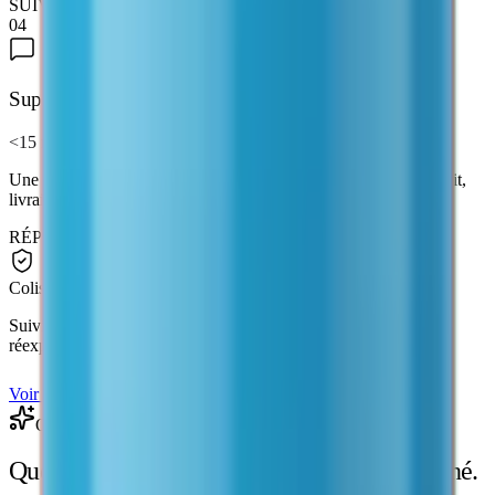
SUIVI · EMBALLAGE NEUTRE
04
Support réactif
<15 min
Une vraie personne répond sous 15 minutes : commande, produit,
livraison.
RÉPONSE · 7J/7
Colis garanti
Suivi Mondial Relay, emballage neutre. Non livré ? Nous
réexpédions gratuitement, à la même adresse.
Voir les produits
Outil gratuit
Quelle dose prélever ?
Le calcul est instantané.