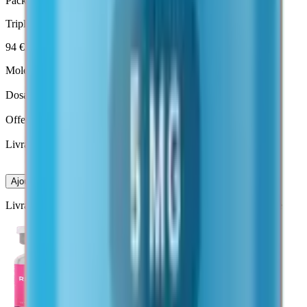
Pack Rétatrutide
Triple agoniste
— LY-3437943, peptide de recherche lyophilisé.
94 €
Molécule
Rétatrutide
Dosage
10 mg · lyophilisé
Offert
Eau bactériostatique 3 ml
Livraison
Suivie · 4 à 9 jours
Le protocole →
Ajouter au panier
Livraison suivie
4-9 jours
·
Paiement sécurisé
·
Expédition discrète