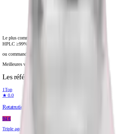
Le plus commandé
Ajouter Retatrutide
HPLC ≥99%
CoA publié · voir
Colis suivi & garanti
ou commander sur
Telegram
Meilleures ventes
Les références du catalogue
1
Top
★
0.0
Retatrutide
94 €
Triple agoniste