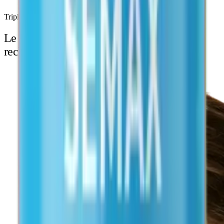
Triple agoniste
GIP
GLP-1
GCG
Le protocole rétatrutide,
pensé pour la
recherche