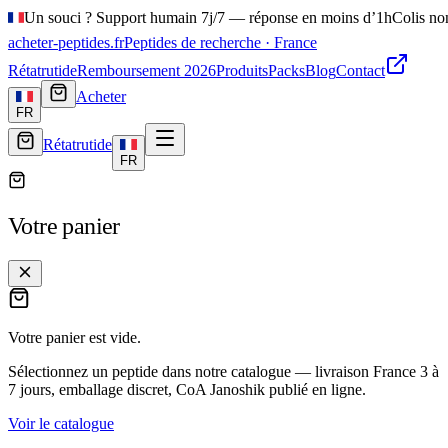
Un souci ? Support humain 7j/7 — réponse en moins d’1h
Colis no
acheter-peptides
.fr
Peptides de recherche · France
Rétatrutide
Remboursement 2026
Produits
Packs
Blog
Contact
Acheter
FR
Rétatrutide
FR
Votre panier
Votre panier est vide.
Sélectionnez un peptide dans notre catalogue — livraison France
3 à
7 jours
, emballage discret, CoA Janoshik publié en ligne.
Voir le catalogue