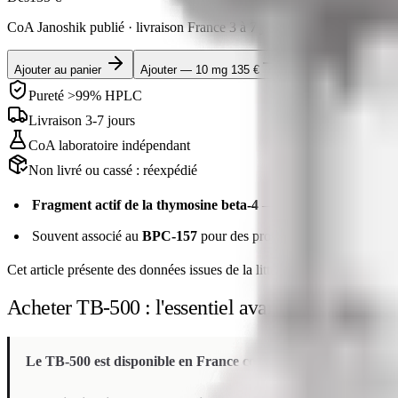
CoA Janoshik publié · livraison France
3 à 7 jours
Ajouter au panier
Ajouter —
10 mg 135 €
Pureté >99% HPLC
Livraison 3-7 jours
CoA laboratoire indépendant
Non livré ou cassé : réexpédié
Fragment actif de la thymosine beta-4
— décrit in vitro pour l
Souvent associé au
BPC-157
pour des protocoles complémentair
Cet article présente des données issues de la littérature scientifique
Acheter TB-500 : l'essentiel avant de commenc
Le TB-500 est disponible en France comme peptide de recherche