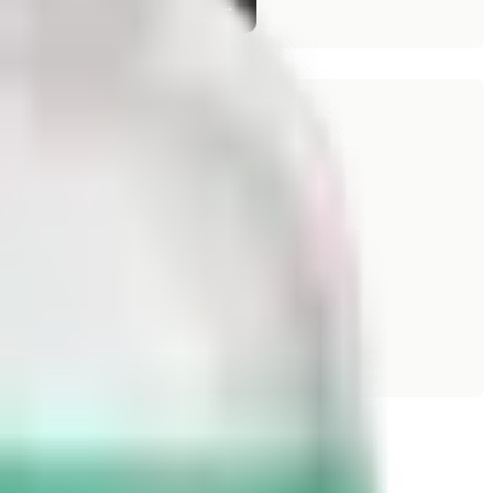
n).
Commander le TB-500 →
he produit
.