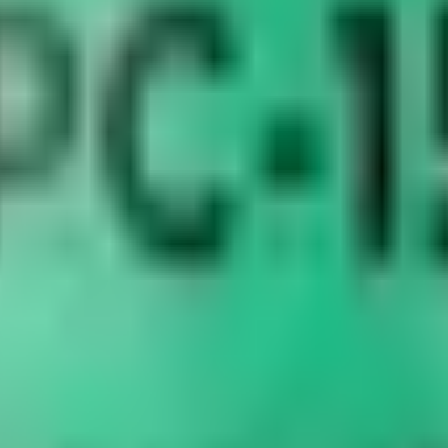
c la thymosine beta-4 ?
if de la
thymosine beta-4
(Tb4), une protéine de 43 acides aminés natu