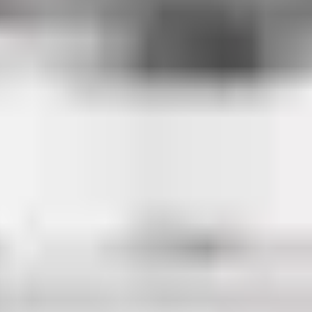
a
migration cellulaire
et la régulation de l'actine
es en recherche
 publiée. Les peptides mentionnés sont destinés exclusivement à la recher
er
 : flacon lyophilisé dès 135 €, pureté supérieure à 99 % par HPLC