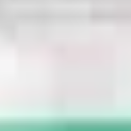
estiné à l'usage in vitro uniquement (non approuvé pour l'usage humai
pour la recherche sur la récupération tissulaire
ualité et la conservation du TB-500. Pour l'achat direct, consultez la
fic