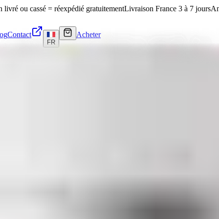
n livré ou cassé = réexpédié gratuitement
Livraison France 3 à 7 jours
An
og
Contact
Acheter
FR
7 jours
, emballage discret, CoA Janoshik publié en ligne.