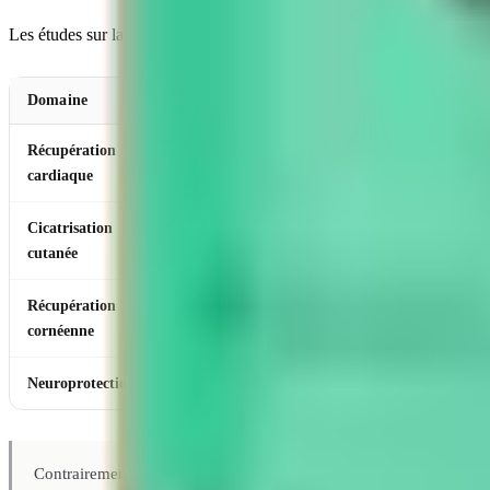
Les études sur la thymosine beta-4 et le TB-500 couvrent plusieurs d
Domaine
Résultat clé
Récupération
Sur modèle murin d'infarctus, Bock-Marquette et
cardiaque
données humaines manquent
Cicatrisation
Les données précliniques ont montré une accélér
cutanée
Récupération
RGN-259 (collyre à base de Tb4) — essais clin
cornéenne
Neuroprotection
Effets neuroprotecteurs observés dans des mod
Contrairement au
BPC-157
(
guide complet
), la thymosine beta-4 a 