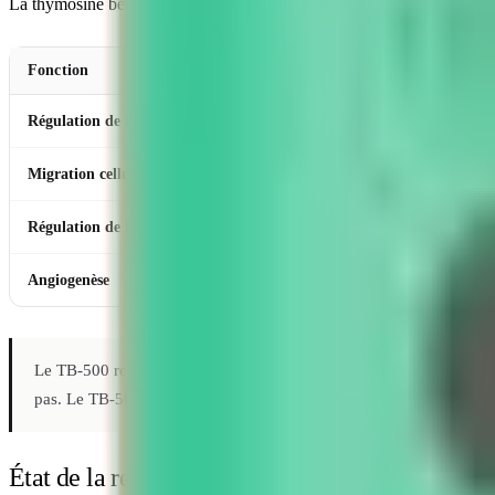
La thymosine beta-4 joue un rôle fondamental dans plusieurs processu
Fonction
Mécanisme
Régulation de l'actine
Séquestration de l'ac
Migration cellulaire
Modulation de la pol
Régulation de l'inflammation
Effets anti-inflammat
Angiogenèse
Formation de nouveau
Le TB-500 reprend la
séquence active
à laquelle la littérature att
pas. Le TB-500 fait partie de notre sélection des
meilleurs peptide
État de la recherche scientifique sur le TB-500