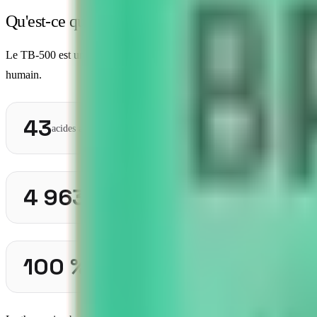
Qu'est-ce que le TB-500 et quel est son lien ave
Le TB-500 est un
peptide synthétique
correspondant au fragment act
humain.
43
acides aminés dans la Tb4 complète
4 963 Da
masse moléculaire du TB-500
100 %
des cellules humaines contiennent la Tb4