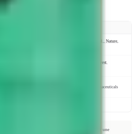
Source
seaux dans le tissu lésé ; les
Bock-Marquette et al., Nature,
2004
Malinda et al., J. Invest.
es et cellules endothéliales
Dermatol., 1999
RegeneRx Biopharmaceuticals
Études précliniques
talmique RGN-259, RegeneRx) ; ces essais portent sur une