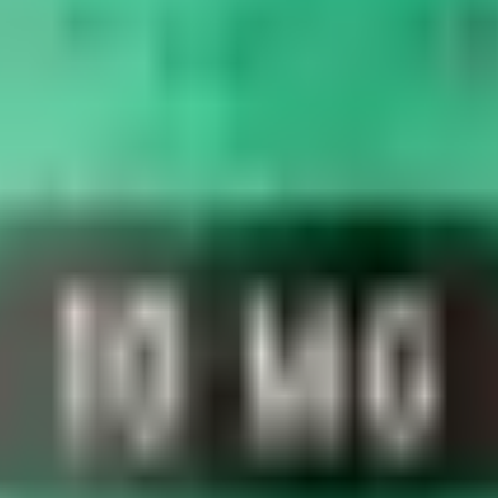
s biologiques documentés dans les études :
tine-G — protéine structurelle la plus abondante du cytosquelette
ymérisation de l'actine → déplacement des cellules vers les zones endommagées
oires étudiés, modulation de la réponse immunitaire locale
x vaisseaux sanguins
ribue ces propriétés sur modèles cellulaires et animaux, ce qui en fait un 
s pour la musculation
.