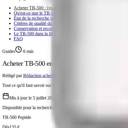
Acheter TB-500 : l'essentiel avant de commencer
Qu'est-ce que le TB-500 et quel est son lien avec la thymosine 
État de la recherche scientifique sur le TB-500
Critères de qualité du TB-500
Conservation et reconstitution du TB-500
Le TB-500 dans la littérature scientifique
FAQ
Guides
6
min
Acheter TB-500 en France — Recherche sur la R
Rédigé par
Rédaction acheter-peptides.fr
,
Rédaction documentaire
Tout ce qu'il faut savoir sur le TB-500 : mécanisme d'action, recherche 
Mis à jour le
5 juillet 2026
Disponible pour la recherche
TB-500 Peptide
Dès
135 €