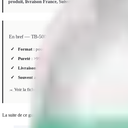
produit, livraison France, Suisse et Belgique sous 3 à 7 jours.
D
En bref — TB-500
Format
: poudre lyophilisée, flacons de 2 mg et 5 mg
Pureté
: >99 % par HPLC — masse moléculaire ~4 963 Da
Livraison
: 3 à 7 jours depuis la France (stock européen)
Souvent associé au
:
BPC-157
— mécanismes complémentaires 
→ Voir la fiche produit TB-500 (prix et disponibilité)
La suite de ce guide couvre les données scientifiques, les critères de q