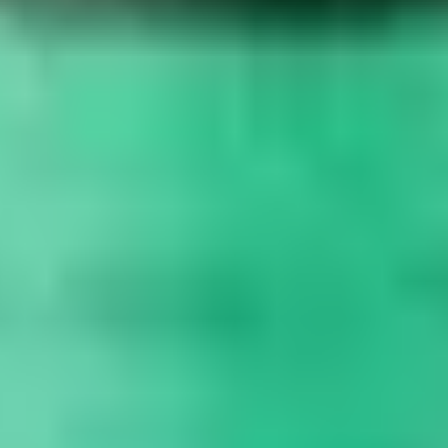
écennies et domaines de recherche.
 al. rapportent une survie accrue des cardiomyocytes et la formation de néo-vais
ation de la fermeture des plaies — augmentation de la migration des kératinocyt
iques de phase 2/3
èles de traumatisme crânien et d'AVC
fait l'objet de
quelques essais cliniques chez l'humain
(formulation oph