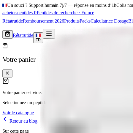
Un souci ? Support humain 7j/7 — réponse en moins d’1h
Colis no
acheter-peptides
.fr
Peptides de recherche · France
Rétatrutide
Remboursement 2026
Produits
Packs
Calculatrice Dosage
Bl
Rétatrutide
FR
Votre panier
Votre panier est vide.
Sélectionnez un peptide dans notre catalogue — livraison France
3 à 
Voir le catalogue
Retour au blog
Sur cette page