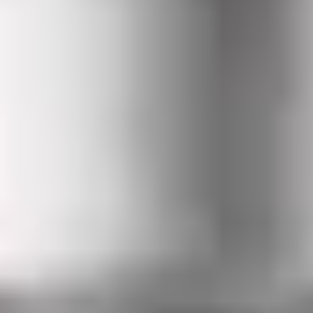
beta-4 ?
éparation Tissulaire
scientifique sur la thymosine beta-4, critères de qualité et conservation