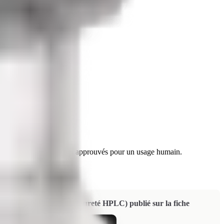
che in vitro et ne sont pas approuvés pour un usage humain.
, certificat d'analyse (pureté HPLC) publié sur la fiche