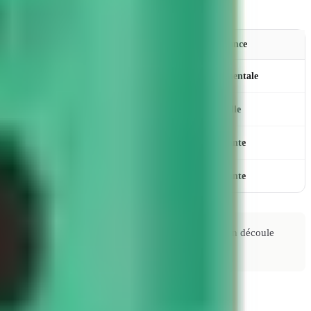
Importance
Fondamentale
Essentielle
Importante
Importante
outil de recherche ciblé ; la transposition à l'humain n'en découle