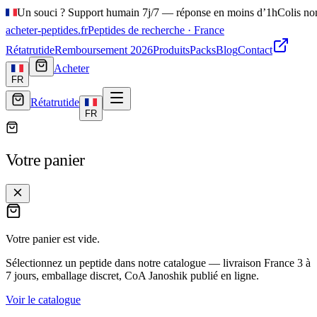
Un souci ? Support humain 7j/7 — réponse en moins d’1h
Colis no
acheter-peptides
.fr
Peptides de recherche · France
Rétatrutide
Remboursement 2026
Produits
Packs
Blog
Contact
Acheter
FR
Rétatrutide
FR
Votre panier
Votre panier est vide.
Sélectionnez un peptide dans notre catalogue — livraison France
3 à
7 jours
, emballage discret, CoA Janoshik publié en ligne.
Voir le catalogue