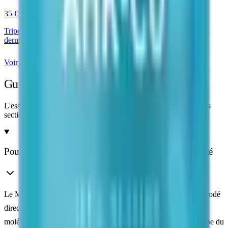
35 €
Tripeptide cuivrique nouvelle génération — recherche
dermatologique et capillaire
Voir le produit
Guide de recherche
L'essentiel pour comprendre et manipuler ce peptide. Dépliez les
sections utiles.
Pourquoi le MOTS-C fascine les chercheurs en longévité
Le MOTS-C est un peptide d'origine
mitochondriale
— il est codé
directement par l'ADN mitochondrial, ce qui en fait un type de
molécule biologiquement unique. Découvert en 2015 par l'équipe du