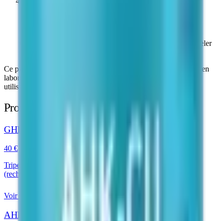
4
Après reconstitution
Conserver à 2–8 °C. Utiliser dans les 28 jours suivant la
reconstitution. À l'abri de la lumière directe. Ne pas congeler
après reconstitution.
Ce produit est destiné exclusivement à la recherche scientifique en
laboratoire. Conserver dans son emballage d'origine jusqu'à
utilisation.
Produits similaires
GHK-Cu Peptide
40 €
Tripeptide cuivrique étudié pour la modulation de 4000+ gènes
(recherche dermatologique)
Voir le produit
AHK-Cu Peptide