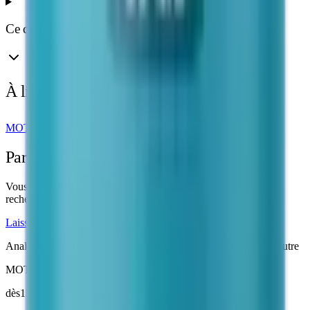
Ce que disent les études
À lire aussi
MOTS-C Guide
Calculatrice de dosage
Partagez votre retour
Vous avez utilisé ce produit dans le cadre d'un protocole de
recherche ? Votre retour aide la communauté.
Laisser un témoignage sur Telegram
Analyses Janoshik
· Livraison suivie
3 à 7 jours
· Emballage neutre
MOTS-C Peptide
dès
130 €
20 mg