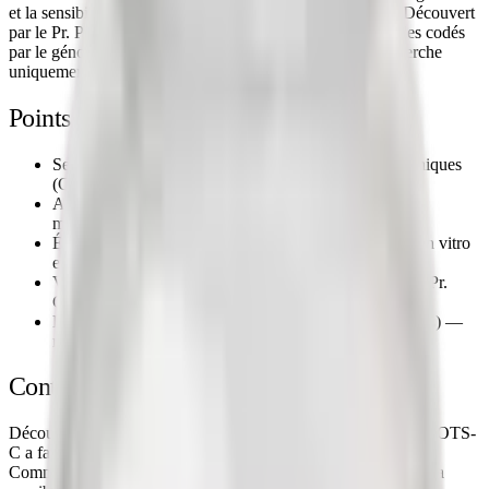
et la sensibilité à l'insuline dans les modèles précliniques. Découvert
par le Pr. Pinchas Cohen (USC), c'est l'un des rares peptides codés
par le génome mitochondrial (MDPs). Pour usage en recherche
uniquement.
Points clés de la littérature
Sensibilité à l'insuline étudiée dans les modèles précliniques
(Cell Metabolism)
Activation de la voie AMPK étudiée en recherche
métabolique
Énergie cellulaire et fonction mitochondriale étudiées in vitro
et in vivo
Vieillissement métabolique étudié par le laboratoire du Pr.
Cohen (USC)
L'un des rares peptides d'origine mitochondriale (MDPs) —
nouveau paradigme en recherche longévité
Contexte scientifique
Découvert par le laboratoire du Pr. Pinchas Cohen à l'USC, MOTS-
C a fait l'objet de publications dans Cell Metabolism et Nature
Communications. Il est étudié pour son action sur l'AMPK et la