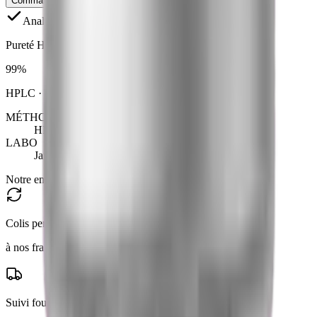
Commander pour recherche
Ajouter au panier
Analyse de pureté
Pureté HPLC
99
%
HPLC
· seuil pharma
98
%
MÉTHODE
HPLC
LABO
Janoshik · labo tiers
Notre engagement
Colis perdu = réexpédié
à nos frais, même adresse
Suivi fourni