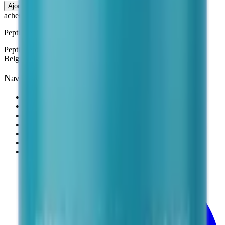
Ajouter au panier
acheter-peptides
.fr
Peptides de recherche · Analysés en laboratoire
Peptides de recherche de grade scientifique. Livraison France,
Belgique & Suisse — 3 à 7 jours.
Navigation
Accueil
Nos Produits
Suivre ma commande
Blog
Comment commander
FAQ
Équipe éditoriale