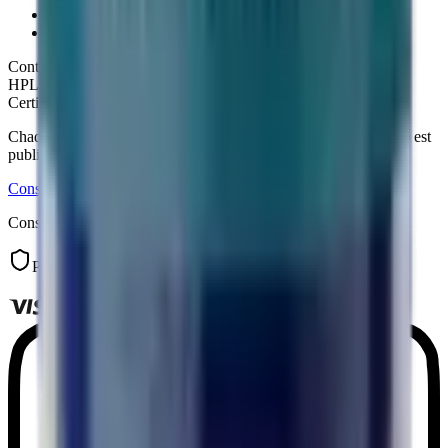
Politique de confidentialité
Retours & remboursements
Contrôle qualité
HPLC ≥99%
·
CoA publié en ligne
·
Analyse tierce Janoshik
Certificats d'analyse
Chaque certificat d'analyse (pureté HPLC, laboratoire Janoshik) est
publié sur la fiche produit correspondante.
Consulter
Consultable librement, avant comme après la commande.
Paiement sécurisé