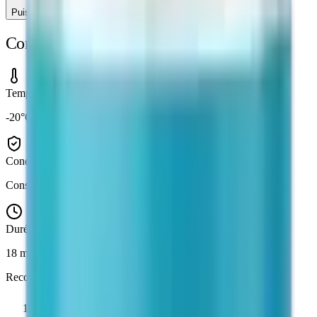
Puis-je retourner un produit ?
Conservation & Stockage
Température
-20°C (lyophilisé) / 2-8°C (en solution)
Conditions
Conserver à l'abri de la lumière et de l'humidité
Durée de conservation
18 mois (lyophilisé, scellé)
Reconstitution
1