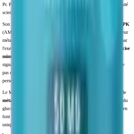
Pr. Pinchas Cohen à l'USC, il a rapidement captivé la communauté
scientifique de la
longévité
.
Son mécanisme d'action principal passe par l'activation de l'
AMPK
(AMP-activated protein kinase), souvent appelée le « commutateur
métabolique » de la cellule. L'AMPK est la même voie activée par
l'exercice physique, ce qui a valu au MOTS-C le surnom d'
exercise
mimetic
dans la littérature. Ce surnom décrit une voie de
signalisation commune observée en modèle animal ; il ne signifie
pas que la molécule reproduise les effets de l'exercice chez une
personne.
Le MOTS-C représente une nouvelle frontière en recherche sur le
métabolisme
et le vieillissement. Son action sur le métabolisme du
glucose, la sensibilité à l'insuline et la biogenèse mitochondriale en
font un outil de recherche polyvalent. Pour usage en recherche
uniquement.