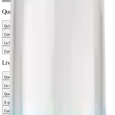
sensibilité à l'insuline dans les modèles précliniques.
Questions sur ce produit
Qu'est-ce que le MOTS-C ?
Comment le MOTS-C agit-il en recherche ?
Le MOTS-C est-il un peptide naturel ?
Comment conserver le MOTS-C ?
Livraison, paiement & usage
Quel est le délai de livraison ?
Le colis est-il discret ?
Quels moyens de paiement sont acceptés ?
À qui s'adressent ces produits ?
Comment consulter le CoA (certificat d'analyse) ?