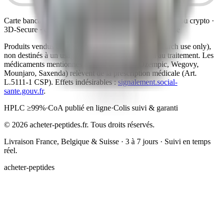
Carte bancaire, Apple Pay, Google Pay, virement SEPA ou crypto ·
3D-Secure · données bancaires non collectées sur ce site
Produits vendus comme peptides de recherche (research use only),
non destinés à un usage humain, au diagnostic ni au traitement. Les
médicaments mentionnés à titre informatif (Ozempic, Wegovy,
Mounjaro, Saxenda) relèvent de la prescription médicale (Art.
L.5111-1 CSP). Effets indésirables :
signalement.social-
sante.gouv.fr
.
HPLC ≥99%
·
CoA publié en ligne
·
Colis suivi & garanti
©
2026
acheter-peptides.fr.
Tous droits réservés.
Livraison France, Belgique & Suisse · 3 à 7 jours · Suivi en temps
réel.
acheter-peptides