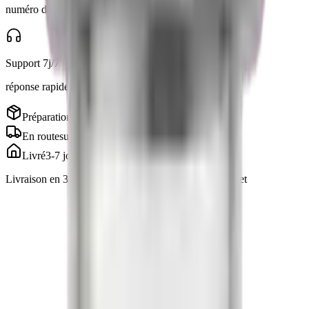
numéro de tracking par email
Support 7j/7
réponse rapide via Telegram
Préparation
en cours
En route
suivi inclus
Livré
3-7 jours
Livraison en 3 à 7 jours · suivi inclus, emballage discret