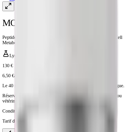
MOTS-C Peptide
Peptide mitochondrial étudié pour le métabolisme cellulaire (Cell
Metabolism)
Lyophilisé
·
20 mg
130 €
6,50 €/mg
Le
40 mg
revient à
5,20 €/mg
— le meilleur rapport du catalogue.
Réservé à la recherche in vitro · non destiné à l'usage humain ou
vétérinaire.
Conditionnement
Tarif dégressif au mg