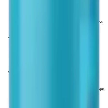
Intégrité à réception
Inspecter le flacon avant utilisation. Le lyophilisat doit se
présenter sous forme d'un gâteau blanc et intact. Ne pas
utiliser si le produit est décoloré, fragmenté ou si le bouchon
présente des traces d'altération.
2
Forme lyophilisée — conservation longue durée
Long terme : −20 °C (flacon scellé, à l'abri de la lumière).
Court terme (≤ 4 semaines) : 2–8 °C. Éviter les cycles
congélation/décongélation répétés.
3
Reconstitution
Reconstituer avec de l'eau bactériostatique (alcool benzylique
0,9 %). Injecter le solvant lentement le long de la paroi du
flacon ; agiter doucement par rotation — ne pas vortexer.