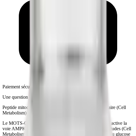
Paiement sécurisé
Une question ?
Support Telegram 7j/7
Peptide mitochondrial étudié pour le métabolisme cellulaire (Cell
Metabolism)
Le MOTS-C est un peptide d'origine mitochondriale qui active la
voie AMPK, le capteur central d'énergie cellulaire. Les études (Cell
Metabolism) documentent son rôle dans le métabolisme du glucose