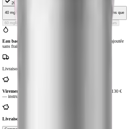
20 mg
6,50 €/mg
130 €
40 mg
Meilleure valeur
5,20 €/mg
208 €
20
% au mg
52 € de moins que
2 flacons de 20 mg
60 mg
Rupture de stock
En rupture — réapprovisionnement en cours
Eau bactériostatique offerte
avec ce flacon
— valeur
8
€, ajoutée
sans frais
Livraison suivie en
3 à 7 jours
— emballage neutre
Virement bancaire : −
13 €
— vous payez
117 €
au lieu de
130 €
— instructions par email, expédition dès réception
Livraison offerte
— ce flacon dépasse
80 €
de produits