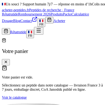
Un souci ? Support humain 7j/7 — réponse en moins d’1h
Colis no
acheter-peptides
.fr
Peptides de recherche · France
Rétatrutide
Remboursement 2026
Produits
Packs
Calculatrice
Dosage
Blog
Contact
Acheter
FR
Rétatrutide
FR
Votre panier
Votre panier est vide.
Sélectionnez un peptide dans notre catalogue — livraison France
3 à
7 jours
, emballage discret, CoA Janoshik publié en ligne.
Voir le catalogue