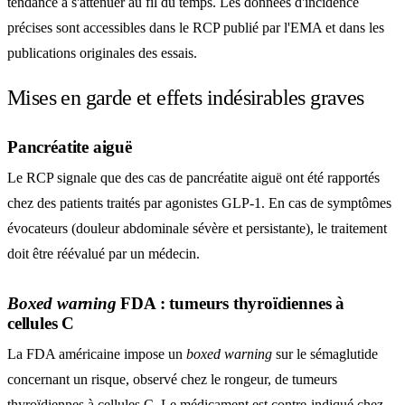
tendance à s'atténuer au fil du temps. Les données d'incidence
précises sont accessibles dans le RCP publié par l'EMA et dans les
publications originales des essais.
Mises en garde et effets indésirables graves
Pancréatite aiguë
Le RCP signale que des cas de pancréatite aiguë ont été rapportés
chez des patients traités par agonistes GLP-1. En cas de symptômes
évocateurs (douleur abdominale sévère et persistante), le traitement
doit être réévalué par un médecin.
Boxed warning
FDA : tumeurs thyroïdiennes à
cellules C
La FDA américaine impose un
boxed warning
sur le sémaglutide
concernant un risque, observé chez le rongeur, de tumeurs
thyroïdiennes à cellules C. Le médicament est contre-indiqué chez