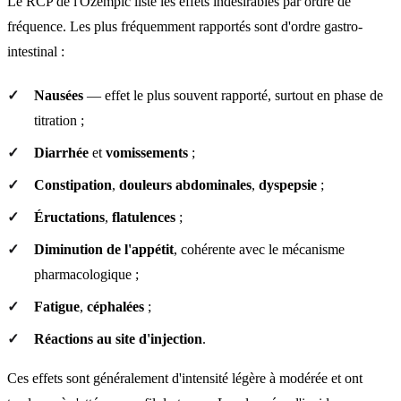
Le RCP de l'Ozempic liste les effets indésirables par ordre de
fréquence. Les plus fréquemment rapportés sont d'ordre gastro-
intestinal :
Nausées
— effet le plus souvent rapporté, surtout en phase de
titration ;
Diarrhée
et
vomissements
;
Constipation
,
douleurs abdominales
,
dyspepsie
;
Éructations
,
flatulences
;
Diminution de l'appétit
, cohérente avec le mécanisme
pharmacologique ;
Fatigue
,
céphalées
;
Réactions au site d'injection
.
Ces effets sont généralement d'intensité légère à modérée et ont