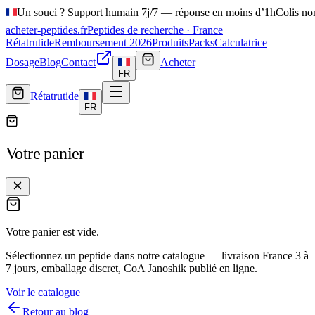
Un souci ? Support humain 7j/7 — réponse en moins d’1h
Colis no
acheter-peptides
.fr
Peptides de recherche · France
Rétatrutide
Remboursement 2026
Produits
Packs
Calculatrice
Dosage
Blog
Contact
Acheter
FR
Rétatrutide
FR
Votre panier
Votre panier est vide.
Sélectionnez un peptide dans notre catalogue — livraison France
3 à
7 jours
, emballage discret, CoA Janoshik publié en ligne.
Voir le catalogue
Retour au blog