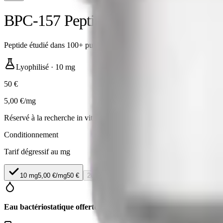
BPC-157 Peptide
Peptide étudié dans 100+ publications peer-reviewed
Lyophilisé
·
10 mg
50 €
5,00 €/mg
Réservé à la recherche in vitro · non destiné à l'usage humain ou vétér
Conditionnement
Tarif dégressif au mg
10 mg
5,00 €/mg
50 €
20 mg
Rupture de stock
En rupture — réapprovi
Eau bactériostatique offerte
avec ce flacon
— valeur
8
€, ajoutée sa