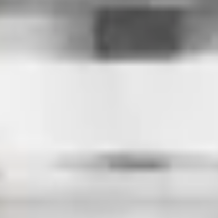
uctions par email, expédition dès réception
a livraison offerte.