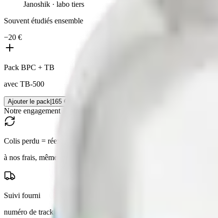
Janoshik · labo tiers
Souvent étudiés ensemble
−
20 €
Pack BPC + TB
avec
TB-500
Ajouter le pack
|
165 €
185 €
Notre engagement
Colis perdu = réexpédié
à nos frais, même adresse
Suivi fourni
numéro de tracking par email