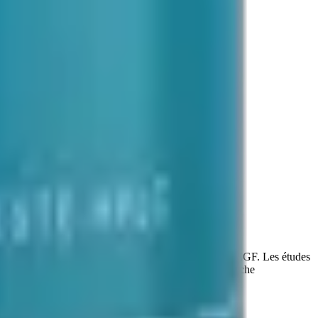
on de l'expression de facteurs de croissance comme l'EGF. Les études
nte une stabilité en milieu acide. Pour usage en recherche