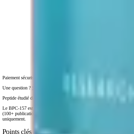
Paiement sécurisé
Une question ?
Support Telegram 7j/7
Peptide étudié dans 100+ publications peer-reviewed
Le BPC-157 est étudié pour sa stimulation de l'angiogenèse (formatio
(100+ publications peer-reviewed) portent sur des modèles précliniques
uniquement.
Points clés de la littérature