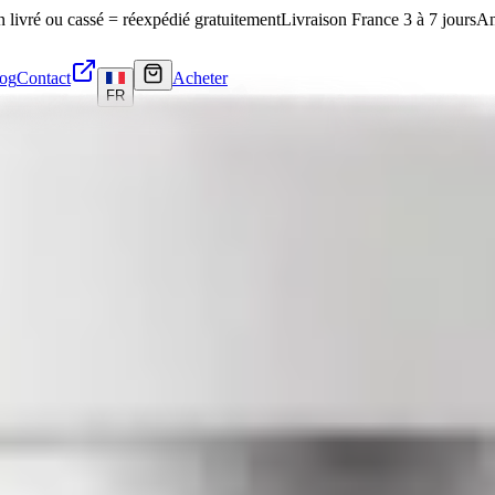
n livré ou cassé = réexpédié gratuitement
Livraison France 3 à 7 jours
An
og
Contact
Acheter
FR
7 jours
, emballage discret, CoA Janoshik publié en ligne.