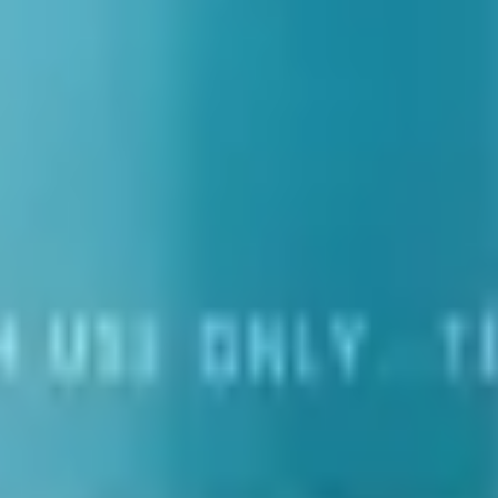
n de nouveaux vaisseaux sanguins via le facteur VEGF) et l'augmentati
 de lésions tendineuses, ligamentaires et musculaires. Le peptide prése