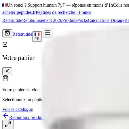
Un souci ? Support humain 7j/7 — réponse en moins d’1h
Colis no
acheter-peptides
.fr
Peptides de recherche · France
Rétatrutide
Remboursement 2026
Produits
Packs
Calculatrice Dosage
Bl
Rétatrutide
FR
Votre panier
Votre panier est vide.
Sélectionnez un peptide dans notre catalogue — livraison France
3 à 
Voir le catalogue
Retour aux produits