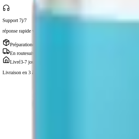
Support 7j/7
réponse rapide via Telegram
Préparation
en cours
En route
suivi inclus
Livré
3-7 jours
Livraison en 3 à 7 jours · suivi inclus, emballage discret