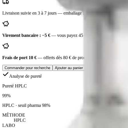
Livraison suivie en
3 à 7 jours
— emballage neutre
Virement bancaire : −
5 €
— vous payez
45 €
au lieu de
50 €
— instr
Frais de port
10 €
— offerts dès
80 €
de produits
Plus que
30 €
pour l
Commander pour recherche
Ajouter au panier
Analyse de pureté
Pureté HPLC
99
%
HPLC
· seuil pharma
98
%
MÉTHODE
HPLC
LABO