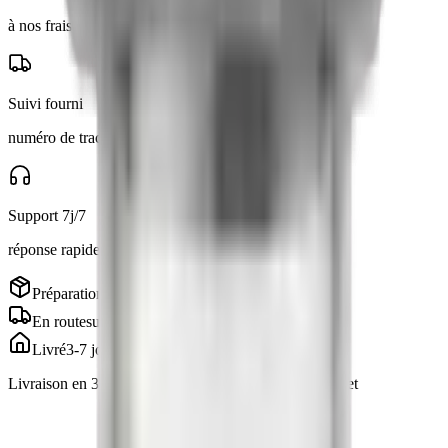
à nos frais, même adresse
Suivi fourni
numéro de tracking par email
Support 7j/7
réponse rapide via Telegram
Préparation
en cours
En route
suivi inclus
Livré
3-7 jours
Livraison en 3 à 7 jours · suivi inclus, emballage discret