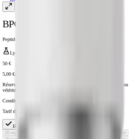
BPC-157 Peptide
Peptide étudié dans 100+ publications peer-reviewed
Lyophilisé
·
10 mg
50 €
5,00 €/mg
Réservé à la recherche in vitro · non destiné à l'usage humain ou
vétérinaire.
Conditionnement
Tarif dégressif au mg
10 mg
5,00 €/mg
50 €
20 mg
Rupture de stock
En rupture — réapprovisionnement en cours