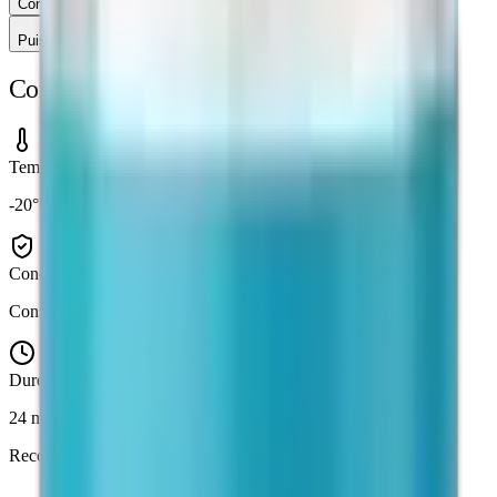
Comment consulter le CoA (certificat d'analyse) ?
Puis-je retourner un produit ?
Conservation & Stockage
Température
-20°C (lyophilisé) / 2-8°C (en solution)
Conditions
Conserver à l'abri de la lumière et de l'humidité
Durée de conservation
24 mois (lyophilisé, scellé)
Reconstitution