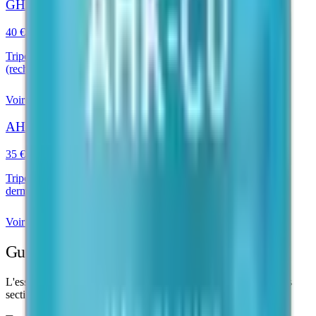
GHK-Cu Peptide
40 €
Tripeptide cuivrique étudié pour la modulation de 4000+ gènes
(recherche dermatologique)
Voir le produit
AHK-Cu Peptide
35 €
Tripeptide cuivrique nouvelle génération — recherche
dermatologique et capillaire
Voir le produit
Guide de recherche
L'essentiel pour comprendre et manipuler ce peptide. Dépliez les
sections utiles.