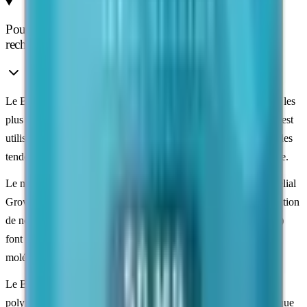
Pourquoi le BPC-157 est un peptide très étudié en
recherche
Le BPC-157 (Body Protection Compound) est l'un des peptides les
plus documentés dans le champ de la recherche sur les
tissus
. Il est
utilisé comme outil de recherche pour l'étude de la cicatrisation des
tendons, des ligaments, des muscles et de la muqueuse intestinale.
Le mécanisme étudié fait intervenir le
VEGF
(Vascular Endothelial
Growth Factor), un facteur de croissance impliqué dans la formation
de nouveaux vaisseaux sanguins. Les voies NO (oxyde nitrique)
font également partie des axes de recherche associés à cette
molécule.
Le BPC-157 reste l'un des peptides de recherche les plus
polyvalents. Il est étudié aussi bien dans le champ des
tendons
que