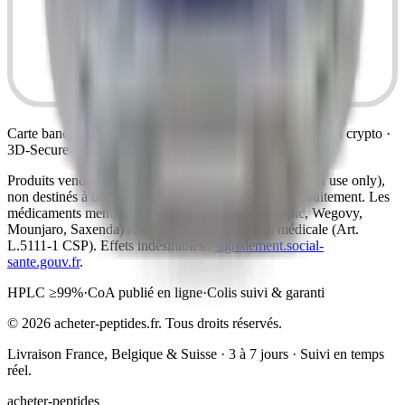
Carte bancaire, Apple Pay, Google Pay, virement SEPA ou crypto ·
3D-Secure · données bancaires non collectées sur ce site
Produits vendus comme peptides de recherche (research use only),
non destinés à un usage humain, au diagnostic ni au traitement. Les
médicaments mentionnés à titre informatif (Ozempic, Wegovy,
Mounjaro, Saxenda) relèvent de la prescription médicale (Art.
L.5111-1 CSP). Effets indésirables :
signalement.social-
sante.gouv.fr
.
HPLC ≥99%
·
CoA publié en ligne
·
Colis suivi & garanti
©
2026
acheter-peptides.fr.
Tous droits réservés.
Livraison France, Belgique & Suisse · 3 à 7 jours · Suivi en temps
réel.
acheter-peptides