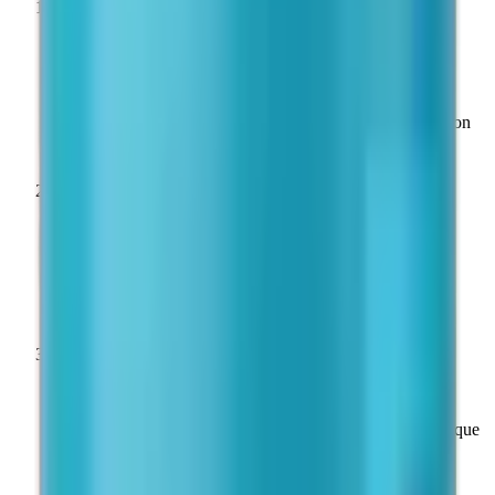
1
Intégrité à réception
Inspecter le flacon avant utilisation. Le lyophilisat doit se
présenter sous forme d'un gâteau blanc et intact. Ne pas
utiliser si le produit est décoloré, fragmenté ou si le bouchon
présente des traces d'altération.
2
Forme lyophilisée — conservation longue durée
Long terme : −20 °C (flacon scellé, à l'abri de la lumière).
Court terme (≤ 4 semaines) : 2–8 °C. Éviter les cycles
congélation/décongélation répétés.
3
Reconstitution
Reconstituer avec de l'eau bactériostatique (alcool benzylique
0,9 %). Injecter le solvant lentement le long de la paroi du
flacon ; agiter doucement par rotation — ne pas vortexer.