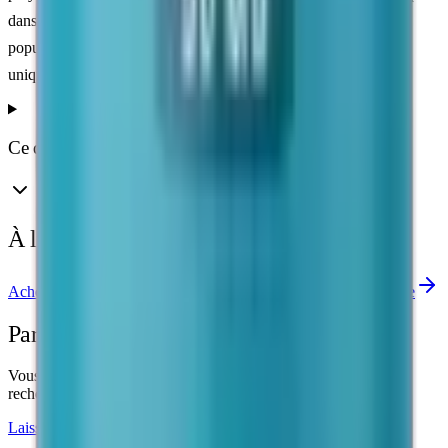
dans celui de la sphère gastro-intestinale, ce qui explique sa
popularité auprès des chercheurs. Pour usage en recherche
uniquement.
Ce que disent les études
À lire aussi
Acheter BPC-157
Etudes cliniques
Calculatrice de dosage
Partagez votre retour
Vous avez utilisé ce produit dans le cadre d'un protocole de
recherche ? Votre retour aide la communauté.
Laisser un témoignage sur Telegram