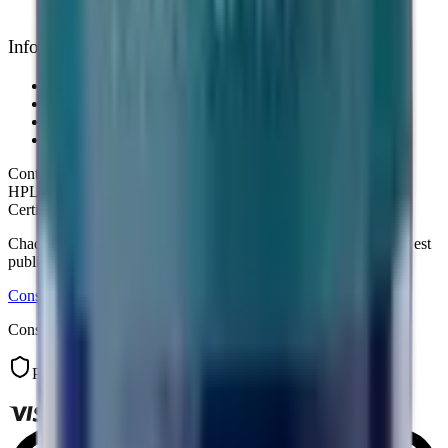
Support personnalisé 7j/7
Informations légales
Mentions légales
Conditions d'utilisation
Politique de confidentialité
Retours & remboursements
Contrôle qualité
HPLC ≥99%
·
CoA publié en ligne
·
Analyse tierce Janoshik
Certificats d'analyse
Chaque certificat d'analyse (pureté HPLC, laboratoire Janoshik) est
publié sur la fiche produit correspondante.
Consulter
Consultable librement, avant comme après la commande.
Paiement sécurisé