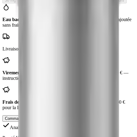
30 mg
Rupture de stock
En rupture — réapprovisionnement en cours
Eau bactériostatique offerte
avec ce flacon
— valeur
8
€, ajoutée
sans frais
Livraison suivie en
3 à 7 jours
— emballage neutre
Virement bancaire : −
5 €
— vous payez
45 €
au lieu de
50 €
—
instructions par email, expédition dès réception
Frais de port
10 €
— offerts dès
80 €
de produits
Plus que
30 €
pour la livraison offerte.
Commander pour recherche
Ajouter au panier
Analyse de pureté