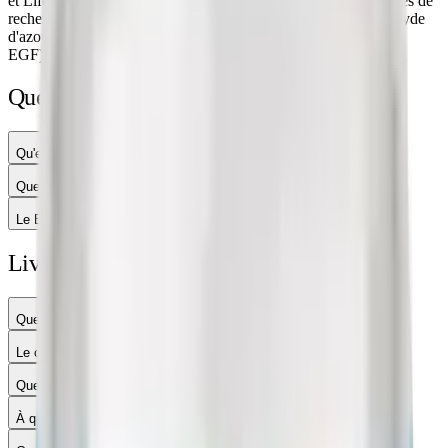
et Life Sciences examinent le rôle du BPC-157 dans les modèles de
recherche préclinique, notamment sur la modulation du monoxyde
d'azote (NO) et l'expression de facteurs de croissance (VEGF,
EGF).
Questions sur ce produit
Qu'est-ce que le BPC-157 ?
Quelle est la différence entre BPC-157 et TB-500 ?
Le BPC-157 est-il stable ?
Livraison, paiement & usage
Quel est le délai de livraison ?
Le colis est-il discret ?
Quels moyens de paiement sont acceptés ?
À qui s'adressent ces produits ?