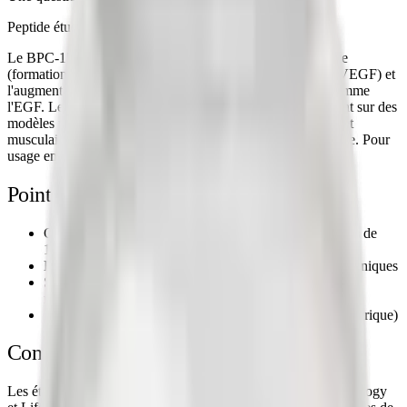
Peptide étudié dans 100+ publications peer-reviewed
Le BPC-157 est étudié pour sa stimulation de l'angiogenèse
(formation de nouveaux vaisseaux sanguins via le facteur VEGF) et
l'augmentation de l'expression de facteurs de croissance comme
l'EGF. Les études (100+ publications peer-reviewed) portent sur des
modèles précliniques de lésions tendineuses, ligamentaires et
musculaires. Le peptide présente une stabilité en milieu acide. Pour
usage en recherche uniquement.
Points clés de la littérature
Cicatrisation des tendons et ligaments étudiée dans plus de
100 publications peer-reviewed
Effets gastro-intestinaux étudiés dans les modèles précliniques
Stimulation des facteurs de croissance (VEGF, EGF) et
modulation du monoxyde d'azote observées in vitro
Stabilité en milieu acide (résistance à la dégradation gastrique)
Contexte scientifique
Les études publiées dans des revues comme Journal of Physiology