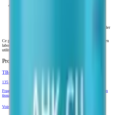
4
Après reconstitution
Conserver à 2–8 °C. Utiliser dans les 28 jours suivant la
reconstitution. À l'abri de la lumière directe. Ne pas congeler
après reconstitution.
Ce produit est destiné exclusivement à la recherche scientifique en
laboratoire. Conserver dans son emballage d'origine jusqu'à
utilisation.
Produits similaires
TB-500 Peptide
135 €
Fragment de Thymosine Bêta-4 étudié en recherche de réparation
tissulaire
Voir le produit