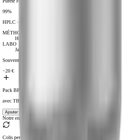
Pureté HPLC
99
%
HPLC
· seuil pharma
98
%
MÉTHODE
HPLC
LABO
Janoshik · labo tiers
Souvent étudiés ensemble
−
20 €
Pack BPC + TB
avec
TB-500
Ajouter le pack
|
165 €
185 €
Notre engagement
Colis perdu = réexpédié