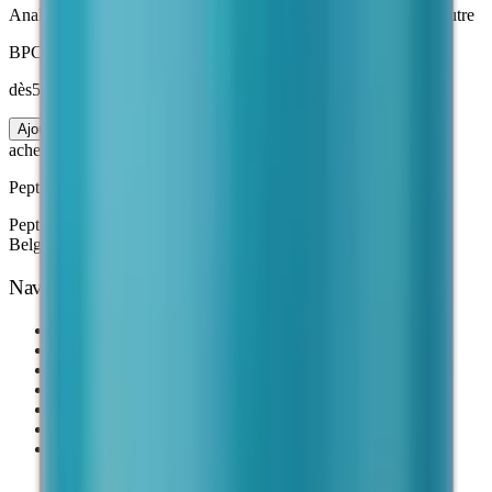
Analyses Janoshik
· Livraison suivie
3 à 7 jours
· Emballage neutre
BPC-157 Peptide
dès
50 €
10 mg
Ajouter au panier
acheter-peptides
.fr
Peptides de recherche · Analysés en laboratoire
Peptides de recherche de grade scientifique. Livraison France,
Belgique & Suisse — 3 à 7 jours.
Navigation
Accueil
Nos Produits
Suivre ma commande
Blog
Comment commander
FAQ
Équipe éditoriale