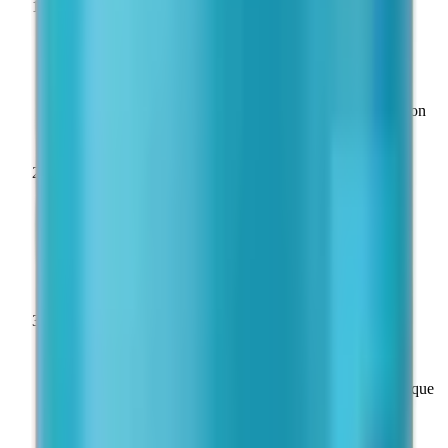
1
Intégrité à réception
Inspecter le flacon avant utilisation. Le lyophilisat doit se
présenter sous forme d'un gâteau blanc et intact. Ne pas
utiliser si le produit est décoloré, fragmenté ou si le bouchon
présente des traces d'altération.
2
Forme lyophilisée — conservation longue durée
Long terme : −20 °C (flacon scellé, à l'abri de la lumière).
Court terme (≤ 4 semaines) : 2–8 °C. Éviter les cycles
congélation/décongélation répétés.
3
Reconstitution
Reconstituer avec de l'eau bactériostatique (alcool benzylique
0,9 %). Injecter le solvant lentement le long de la paroi du
flacon ; agiter doucement par rotation — ne pas vortexer.