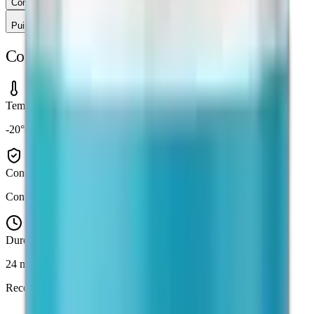
Comment consulter le CoA (certificat d'analyse) ?
Puis-je retourner un produit ?
Conservation & Stockage
Température
-20°C (lyophilisé) / 2-8°C (en solution)
Conditions
Conserver à l'abri de la lumière et de l'humidité
Durée de conservation
24 mois (lyophilisé, scellé)
Reconstitution