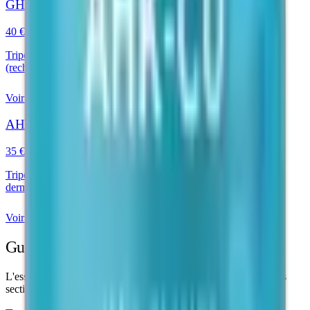
GHK-Cu Peptide
40 €
Tripeptide cuivrique étudié pour la modulation de 4000+ gènes
(recherche dermatologique)
Voir le produit
AHK-Cu Peptide
35 €
Tripeptide cuivrique nouvelle génération — recherche
dermatologique et capillaire
Voir le produit
Guide de recherche
L'essentiel pour comprendre et manipuler ce peptide. Dépliez les
sections utiles.