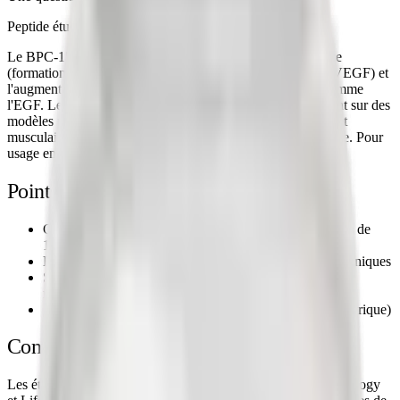
Peptide étudié dans 100+ publications peer-reviewed
Le BPC-157 est étudié pour sa stimulation de l'angiogenèse
(formation de nouveaux vaisseaux sanguins via le facteur VEGF) et
l'augmentation de l'expression de facteurs de croissance comme
l'EGF. Les études (100+ publications peer-reviewed) portent sur des
modèles précliniques de lésions tendineuses, ligamentaires et
musculaires. Le peptide présente une stabilité en milieu acide. Pour
usage en recherche uniquement.
Points clés de la littérature
Cicatrisation des tendons et ligaments étudiée dans plus de
100 publications peer-reviewed
Effets gastro-intestinaux étudiés dans les modèles précliniques
Stimulation des facteurs de croissance (VEGF, EGF) et
modulation du monoxyde d'azote observées in vitro
Stabilité en milieu acide (résistance à la dégradation gastrique)
Contexte scientifique
Les études publiées dans des revues comme Journal of Physiology