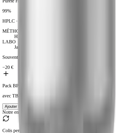
Pureté HPLC
99
%
HPLC
· seuil pharma
98
%
MÉTHODE
HPLC
LABO
Janoshik · labo tiers
Souvent étudiés ensemble
−
20 €
Pack BPC + TB
avec
TB-500
Ajouter le pack
|
165 €
185 €
Notre engagement
Colis perdu = réexpédié