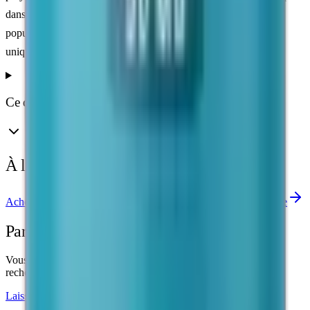
dans celui de la sphère gastro-intestinale, ce qui explique sa
popularité auprès des chercheurs. Pour usage en recherche
uniquement.
Ce que disent les études
À lire aussi
Acheter BPC-157
Etudes cliniques
Calculatrice de dosage
Partagez votre retour
Vous avez utilisé ce produit dans le cadre d'un protocole de
recherche ? Votre retour aide la communauté.
Laisser un témoignage sur Telegram