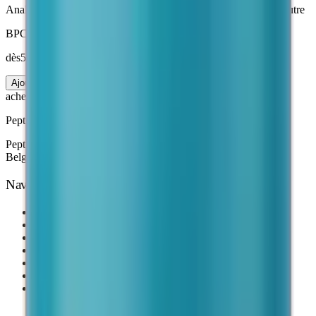
Analyses Janoshik
· Livraison suivie
3 à 7 jours
· Emballage neutre
BPC-157 Peptide
dès
50 €
10 mg
Ajouter au panier
acheter-peptides
.fr
Peptides de recherche · Analysés en laboratoire
Peptides de recherche de grade scientifique. Livraison France,
Belgique & Suisse — 3 à 7 jours.
Navigation
Accueil
Nos Produits
Suivre ma commande
Blog
Comment commander
FAQ
Équipe éditoriale