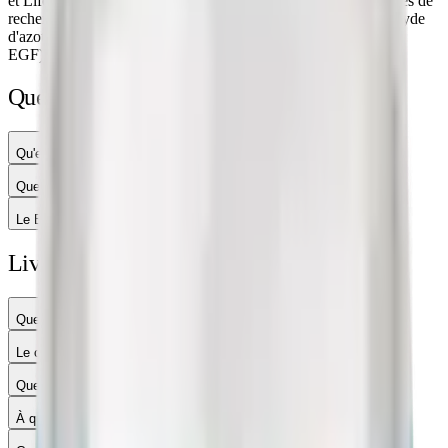
et Life Sciences examinent le rôle du BPC-157 dans les modèles de
recherche préclinique, notamment sur la modulation du monoxyde
d'azote (NO) et l'expression de facteurs de croissance (VEGF,
EGF).
Questions sur ce produit
Qu'est-ce que le BPC-157 ?
Quelle est la différence entre BPC-157 et TB-500 ?
Le BPC-157 est-il stable ?
Livraison, paiement & usage
Quel est le délai de livraison ?
Le colis est-il discret ?
Quels moyens de paiement sont acceptés ?
À qui s'adressent ces produits ?