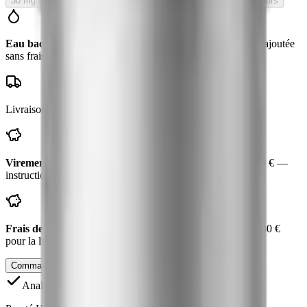
30 mg
Rupture de stock
En rupture — réapprovisionnement en cours
Eau bactériostatique offerte
avec ce flacon
— valeur
8
€, ajoutée
sans frais
Livraison suivie en
3 à 7 jours
— emballage neutre
Virement bancaire : −
5 €
— vous payez
45 €
au lieu de
50 €
—
instructions par email, expédition dès réception
Frais de port
10 €
— offerts dès
80 €
de produits
Plus que
30 €
pour la livraison offerte.
Commander pour recherche
Ajouter au panier
Analyse de pureté