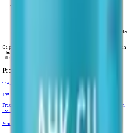
4
Après reconstitution
Conserver à 2–8 °C. Utiliser dans les 28 jours suivant la
reconstitution. À l'abri de la lumière directe. Ne pas congeler
après reconstitution.
Ce produit est destiné exclusivement à la recherche scientifique en
laboratoire. Conserver dans son emballage d'origine jusqu'à
utilisation.
Produits similaires
TB-500 Peptide
135 €
Fragment de Thymosine Bêta-4 étudié en recherche de réparation
tissulaire
Voir le produit