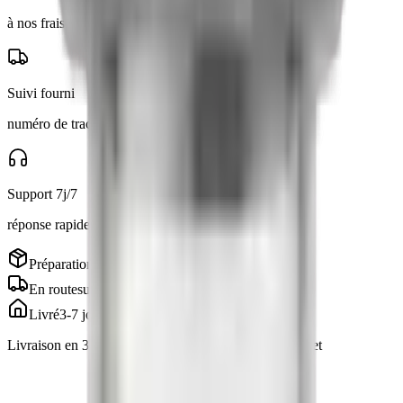
à nos frais, même adresse
Suivi fourni
numéro de tracking par email
Support 7j/7
réponse rapide via Telegram
Préparation
en cours
En route
suivi inclus
Livré
3-7 jours
Livraison en 3 à 7 jours · suivi inclus, emballage discret