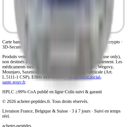
Carte bancaire, Apple Pay, Google Pay, virement SEPA ou crypto ·
3D-Secure · données bancaires non collectées sur ce site
Produits vendus comme peptides de recherche (research use only),
non destinés à un usage humain, au diagnostic ni au traitement. Les
médicaments mentionnés à titre informatif (Ozempic, Wegovy,
Mounjaro, Saxenda) relèvent de la prescription médicale (Art.
L.5111-1 CSP). Effets indésirables :
signalement.social-
sante.gouv.fr
.
HPLC ≥99%
·
CoA publié en ligne
·
Colis suivi & garanti
©
2026
acheter-peptides.fr.
Tous droits réservés.
Livraison France, Belgique & Suisse · 3 à 7 jours · Suivi en temps
réel.
acheter-peptides