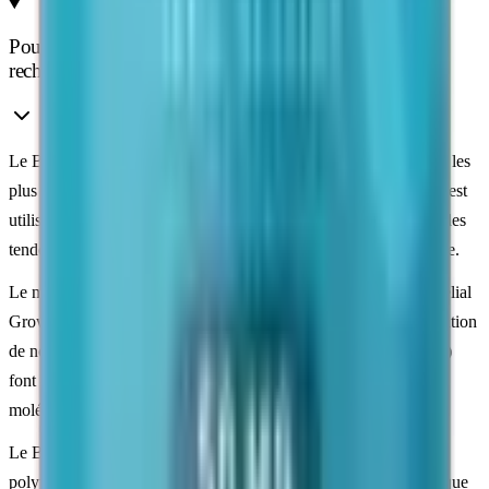
Pourquoi le BPC-157 est un peptide très étudié en
recherche
Le BPC-157 (Body Protection Compound) est l'un des peptides les
plus documentés dans le champ de la recherche sur les
tissus
. Il est
utilisé comme outil de recherche pour l'étude de la cicatrisation des
tendons, des ligaments, des muscles et de la muqueuse intestinale.
Le mécanisme étudié fait intervenir le
VEGF
(Vascular Endothelial
Growth Factor), un facteur de croissance impliqué dans la formation
de nouveaux vaisseaux sanguins. Les voies NO (oxyde nitrique)
font également partie des axes de recherche associés à cette
molécule.
Le BPC-157 reste l'un des peptides de recherche les plus
polyvalents. Il est étudié aussi bien dans le champ des
tendons
que