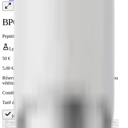
BPC-157 Peptide
Peptide étudié dans 100+ publications peer-reviewed
Lyophilisé
·
10 mg
50 €
5,00 €/mg
Réservé à la recherche in vitro · non destiné à l'usage humain ou
vétérinaire.
Conditionnement
Tarif dégressif au mg
10 mg
5,00 €/mg
50 €
20 mg
Rupture de stock
En rupture — réapprovisionnement en cours