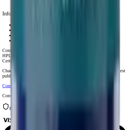
Support personnalisé 7j/7
Informations légales
Mentions légales
Conditions d'utilisation
Politique de confidentialité
Retours & remboursements
Contrôle qualité
HPLC ≥99%
·
CoA publié en ligne
·
Analyse tierce Janoshik
Certificats d'analyse
Chaque certificat d'analyse (pureté HPLC, laboratoire Janoshik) est
publié sur la fiche produit correspondante.
Consulter
Consultable librement, avant comme après la commande.
Paiement sécurisé