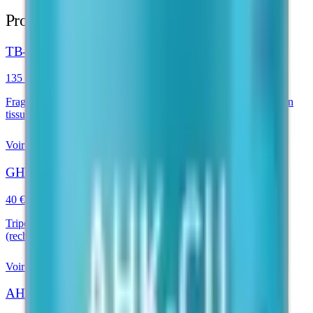
Produits similaires
TB-500 Peptide
135 €
Fragment de Thymosine Bêta-4 étudié en recherche de réparation
tissulaire
Voir le produit
GHK-Cu Peptide
40 €
Tripeptide cuivrique étudié pour la modulation de 4000+ gènes
(recherche dermatologique)
Voir le produit
AHK-Cu Peptide