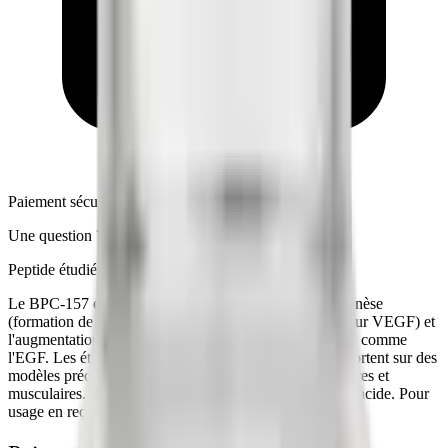
Paiement sécurisé
Une question ?
Support Telegram 7j/7
Peptide étudié dans 100+ publications peer-reviewed
Le BPC-157 est étudié pour sa stimulation de l'angiogenèse
(formation de nouveaux vaisseaux sanguins via le facteur VEGF) et
l'augmentation de l'expression de facteurs de croissance comme
l'EGF. Les études (100+ publications peer-reviewed) portent sur des
modèles précliniques de lésions tendineuses, ligamentaires et
musculaires. Le peptide présente une stabilité en milieu acide. Pour
usage en recherche uniquement.