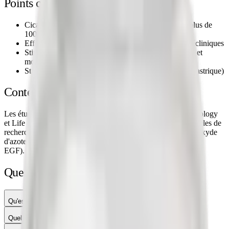
Points clés de la littérature
Cicatrisation des tendons et ligaments étudiée dans plus de
100 publications peer-reviewed
Effets gastro-intestinaux étudiés dans les modèles précliniques
Stimulation des facteurs de croissance (VEGF, EGF) et
modulation du monoxyde d'azote observées in vitro
Stabilité en milieu acide (résistance à la dégradation gastrique)
Contexte scientifique
Les études publiées dans des revues comme Journal of Physiology
et Life Sciences examinent le rôle du BPC-157 dans les modèles de
recherche préclinique, notamment sur la modulation du monoxyde
d'azote (NO) et l'expression de facteurs de croissance (VEGF,
EGF).
Questions sur ce produit
Qu'est-ce que le BPC-157 ?
Quelle est la différence entre BPC-157 et TB-500 ?