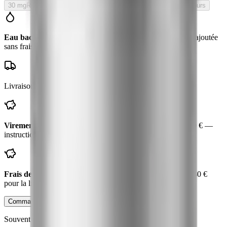
30 mg
Rupture de stock
En rupture — réapprovisionnement en cours
Eau bactériostatique offerte
avec ce flacon
— valeur
8
€, ajoutée
sans frais
Livraison suivie en
3 à 7 jours
— emballage neutre
Virement bancaire : −
5 €
— vous payez
45 €
au lieu de
50 €
—
instructions par email, expédition dès réception
Frais de port
10 €
— offerts dès
80 €
de produits
Plus que
30 €
pour la livraison offerte.
Commander pour recherche
Ajouter au panier
Souvent étudiés ensemble