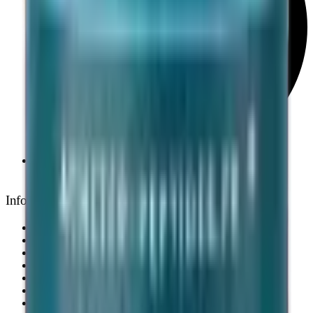
Support personnalisé 7j/7
Informations légales
À propos
Contact
Certificats d'analyse
Peptides perte de poids
Peptides performance
Peptides anti-âge
Peptides nootropiques