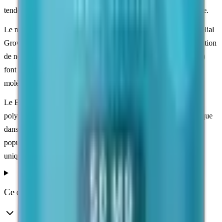
tendons, des ligaments, des muscles et de la muqueuse intestinale.
Le mécanisme étudié fait intervenir le
VEGF
(Vascular Endothelial
Growth Factor), un facteur de croissance impliqué dans la formation
de nouveaux vaisseaux sanguins. Les voies NO (oxyde nitrique)
font également partie des axes de recherche associés à cette
molécule.
Le BPC-157 reste l'un des peptides de recherche les plus
polyvalents. Il est étudié aussi bien dans le champ des
tendons
que
dans celui de la sphère gastro-intestinale, ce qui explique sa
popularité auprès des chercheurs. Pour usage en recherche
uniquement.
Ce que disent les études