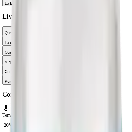
Le BPC-157 est-il stable ?
Livraison, paiement & usage
Quel est le délai de livraison ?
Le colis est-il discret ?
Quels moyens de paiement sont acceptés ?
À qui s'adressent ces produits ?
Comment consulter le CoA (certificat d'analyse) ?
Puis-je retourner un produit ?
Conservation & Stockage
Température
-20°C (lyophilisé) / 2-8°C (en solution)