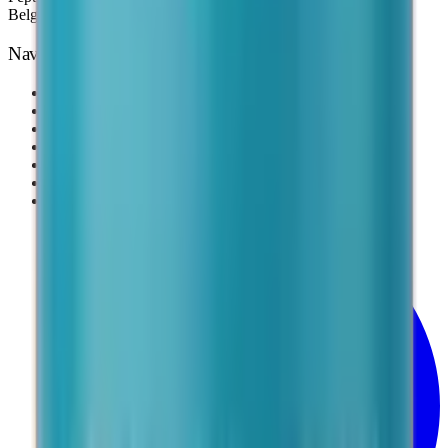
Belgique & Suisse — 3 à 7 jours.
Navigation
Accueil
Nos Produits
Suivre ma commande
Blog
Comment commander
FAQ
Équipe éditoriale