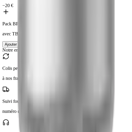
−
20 €
Pack BPC + TB
avec
TB-500
Ajouter le pack
|
165 €
185 €
Notre engagement
Colis perdu = réexpédié
à nos frais, même adresse
Suivi fourni
numéro de tracking par email