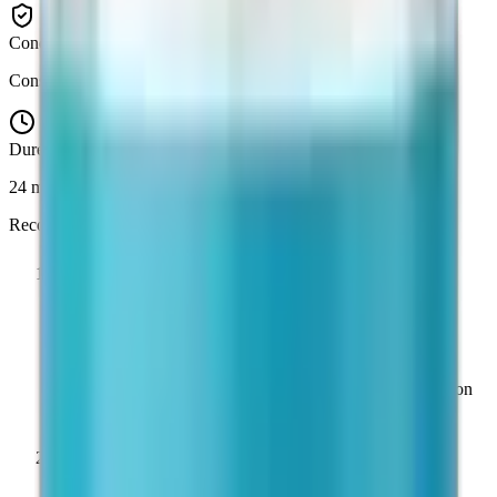
Conditions
Conserver à l'abri de la lumière et de l'humidité
Durée de conservation
24 mois (lyophilisé, scellé)
Reconstitution
1
Intégrité à réception
Inspecter le flacon avant utilisation. Le lyophilisat doit se
présenter sous forme d'un gâteau blanc et intact. Ne pas
utiliser si le produit est décoloré, fragmenté ou si le bouchon
présente des traces d'altération.
2
Forme lyophilisée — conservation longue durée