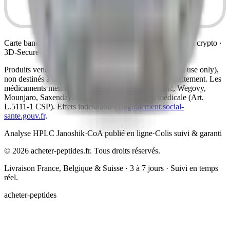
Carte bancaire, Apple Pay, Google Pay, virement SEPA ou crypto ·
3D-Secure · données bancaires non collectées sur ce site
Produits vendus comme peptides de recherche (research use only),
non destinés à un usage humain, au diagnostic ni au traitement. Les
médicaments mentionnés à titre informatif (Ozempic, Wegovy,
Mounjaro, Saxenda) relèvent de la prescription médicale (Art.
L.5111-1 CSP). Effets indésirables :
signalement.social-
sante.gouv.fr
.
Analyse HPLC Janoshik
·
CoA publié en ligne
·
Colis suivi & garanti
©
2026
acheter-peptides.fr.
Tous droits réservés.
Livraison France, Belgique & Suisse · 3 à 7 jours · Suivi en temps
réel.
acheter-peptides