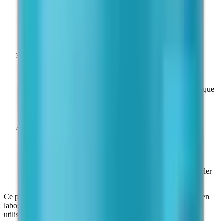
Long terme : −20 °C (flacon scellé, à l'abri de la lumière).
Court terme (≤ 4 semaines) : 2–8 °C. Éviter les cycles
congélation/décongélation répétés.
3
Reconstitution
Reconstituer avec de l'eau bactériostatique (alcool benzylique
0,9 %). Injecter le solvant lentement le long de la paroi du
flacon ; agiter doucement par rotation — ne pas vortexer.
4
Après reconstitution
Conserver à 2–8 °C. Utiliser dans les 28 jours suivant la
reconstitution. À l'abri de la lumière directe. Ne pas congeler
après reconstitution.
Ce produit est destiné exclusivement à la recherche scientifique en
laboratoire. Conserver dans son emballage d'origine jusqu'à
utilisation.