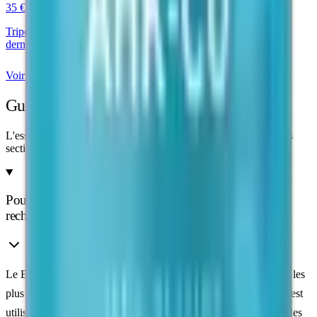
35 €
Tripeptide cuivrique nouvelle génération — recherche
dermatologique et capillaire
Voir le produit
Guide de recherche
L'essentiel pour comprendre et manipuler ce peptide. Dépliez les
sections utiles.
Pourquoi le BPC-157 est un peptide très étudié en
recherche
Le BPC-157 (Body Protection Compound) est l'un des peptides les
plus documentés dans le champ de la recherche sur les
tissus
. Il est
utilisé comme outil de recherche pour l'étude de la cicatrisation des