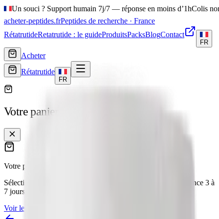
Un souci ? Support humain 7j/7 — réponse en moins d’1h
Colis no
acheter-peptides
.fr
Peptides de recherche · France
Rétatrutide
Retatrutide : le guide
Produits
Packs
Blog
Contact
FR
Acheter
Rétatrutide
FR
Votre panier
Votre panier est vide.
Sélectionnez un peptide dans notre catalogue — livraison France
3 à
7 jours
, emballage discret, CoA Janoshik publié en ligne.
Voir le catalogue