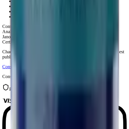
Mentions légales
Conditions d'utilisation
Politique de confidentialité
Retours & remboursements
Contrôle qualité
Analyse HPLC Janoshik
·
CoA publié en ligne
·
Analyse tierce
Janoshik
Certificats d'analyse
Chaque certificat d'analyse (pureté HPLC, laboratoire Janoshik) est
publié sur la fiche produit correspondante.
Consulter
Consultable librement, avant comme après la commande.
Paiement sécurisé