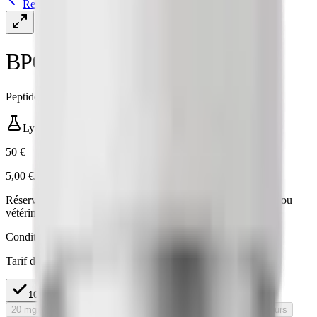
Retour aux produits
BPC-157 Peptide
Peptide étudié dans 100+ publications peer-reviewed
Lyophilisé
·
10 mg
50 €
5,00 €/mg
Réservé à la recherche in vitro · non destiné à l'usage humain ou
vétérinaire.
Conditionnement
Tarif dégressif au mg
10 mg
5,00 €/mg
50 €
20 mg
Rupture de stock
En rupture — réapprovisionnement en cours