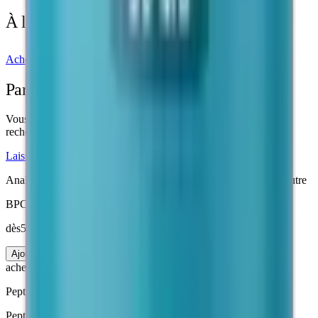
À lire aussi
Acheter BPC-157
Etudes cliniques
Partagez votre retour
Vous avez utilisé ce produit dans le cadre d'un protocole de
recherche ? Votre retour aide la communauté.
Laisser un témoignage sur Telegram
Analyses Janoshik
· Livraison suivie
3 à 7 jours
· Emballage neutre
BPC-157 Peptide
dès
50 €
10 mg
Ajouter au panier
acheter-peptides
.fr
Peptides de recherche · Analysés en laboratoire
Peptides de recherche de grade scientifique. Livraison France,