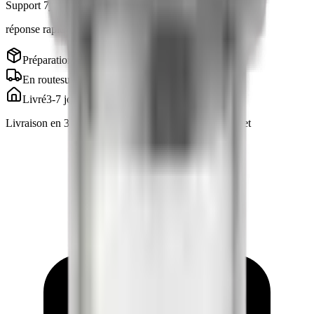
Support 7j/7
réponse rapide via Telegram
Préparation
en cours
En route
suivi inclus
Livré
3-7 jours
Livraison en 3 à 7 jours · suivi inclus, emballage discret